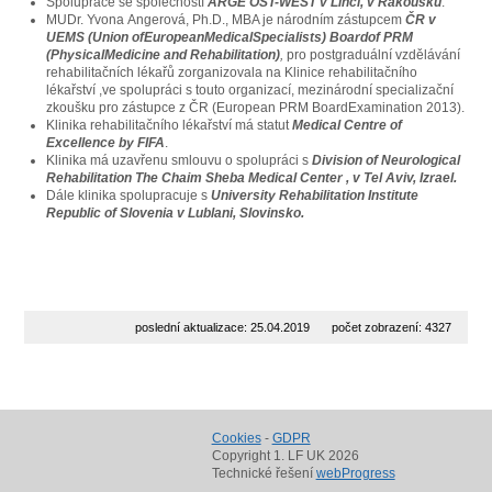
Spolupráce se společností
ARGE OST-WEST v Linci, v Rakousku
.
MUDr. Yvona Angerová, Ph.D., MBA je národním zástupcem
ČR v
UEMS (Union ofEuropeanMedicalSpecialists) Boardof PRM
(PhysicalMedicine and Rehabilitation)
,
pro postgraduální vzdělávání
rehabilitačních lékařů zorganizovala na Klinice rehabilitačního
lékařství ,ve spolupráci s touto organizací, mezinárodní specializační
zkoušku pro zástupce z ČR (European PRM BoardExamination 2013).
Klinika rehabilitačního lékařství má statut
Medical Centre of
Excellence by FIFA
.
Klinika má uzavřenu smlouvu o spolupráci s
Division of Neurological
Rehabilitation The Chaim Sheba Medical Center , v Tel Aviv, Izrael.
Dále klinika spolupracuje s
University Rehabilitation Institute
Republic of Slovenia v Lublani, Slovinsko.
poslední aktualizace: 25.04.2019
počet zobrazení: 4327
Cookies
-
GDPR
Copyright 1. LF UK 2026
Technické řešení
webProgress