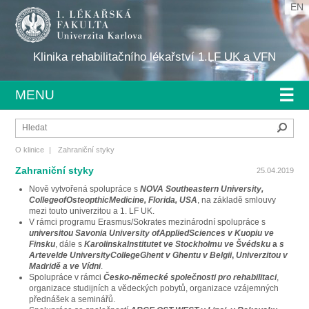
EN
Klinika rehabilitačního lékařství 1.LF UK a VFN
☰
MENU
Hleda
O klinice
|
Zahraniční styky
Zahraniční styky
25.04.2019
Nově vytvořená spolupráce s
NOVA Southeastern University,
CollegeofOsteopthicMedicine, Florida, USA
, na základě smlouvy
mezi touto univerzitou a 1. LF UK.
V rámci programu Erasmus/Sokrates mezinárodní spolupráce s
universitou Savonia University ofAppliedSciences v Kuopiu ve
Finsku
, dále s
KarolinskaInstitutet ve Stockholmu ve Švédsku
a
s
Artevelde UniversityCollegeGhent v Ghentu v Belgii
,
Univerzitou v
Madridě a ve Vídni
.
Spolupráce v rámci
Česko-německé společnosti pro rehabilitaci
,
organizace studijních a vědeckých pobytů, organizace vzájemných
přednášek a seminářů.