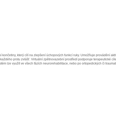
rní končetiny, který cílí na zlepšení úchopových funkcí ruky. Umožňuje provádění ak
dého prstu zvlášť. Virtuální zpětnovazební prostředí podporuje terapeutické cíle, 
ém lze využít ve všech fázích neurorehabilitace, nebo po ortopedických či traumat