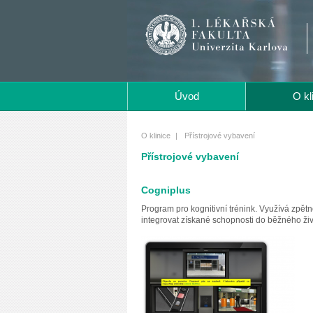
Úvod
O kl
O klinice
|
Přístrojové vybavení
Přístrojové vybavení
Cogniplus
Program pro kognitivní trénink. Využívá zpětn
integrovat získané schopnosti do běžného živ