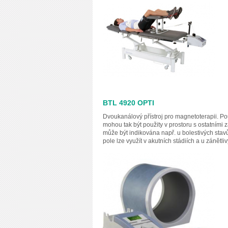
BTL 4920 OPTI
Dvoukanálový přístroj pro magnetoterapii. P
mohou tak být použity v prostoru s ostatními z
může být indikována např. u bolestivých sta
pole lze využít v akutních stádiích a u zánětli