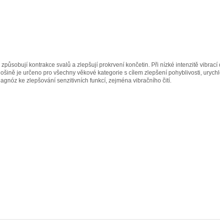
způsobují kontrakce svalů a zlepšují prokrvení končetin. Při nízké intenzitě vibrací 
plošině je určeno pro všechny věkové kategorie s cílem zlepšení pohyblivosti, uryc
iagnóz ke zlepšování senzitivních funkcí, zejména vibračního čití.