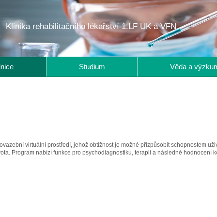
Klinika rehabilitačního lékařství 1.LF UK a VFN
inice
Studium
Věda a výzku
ovazební virtuální prostředí, jehož obtížnost je možné přizpůsobit schopnostem uživ
ota. Program nabízí funkce pro psychodiagnostiku, terapii a následné hodnocení ko