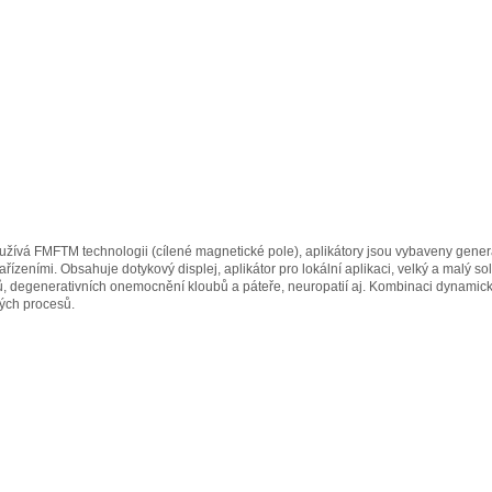
oužívá FMFTM technologii (cílené magnetické pole), aplikátory jsou vybaveny gene
ařízeními. Obsahuje dotykový displej, aplikátor pro lokální aplikaci, velký a malý so
vů, degenerativních onemocnění kloubů a páteře, neuropatií aj. Kombinaci dynami
vých procesů.