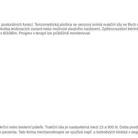
k posturálních funkcí. Tenzometrická plošina se senzory snímá reakční síly ve třech 
ěkolika testovacích variant nebo možnost vlastního nastavení. Zpětnovazební trénin
i s těžištěm. Progres v terapii lze průběžně monitorovat.
i krční nebo bederní páteře. Trakční síla je nastavitelná mezi 15 a 900 N. Doba pr
o pacienta. Tato forma mechanoterapie se využívá např. u bolestivých blokád v s