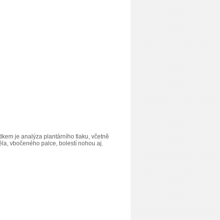
dkem je analýza plantárního tlaku, včetně
ěla, vbočeného palce, bolestí nohou aj.