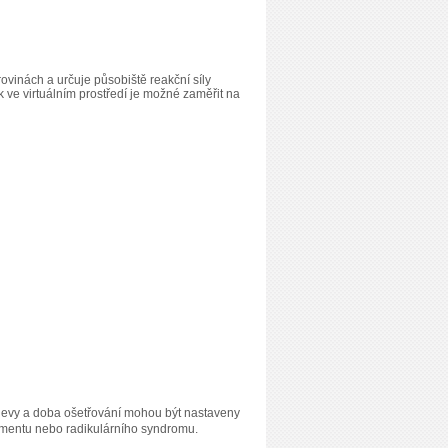
rovinách a určuje působiště reakční síly
k ve virtuálním prostředí je možné zaměřit na
odlevy a doba ošetřování mohou být nastaveny
egmentu nebo radikulárního syndromu.