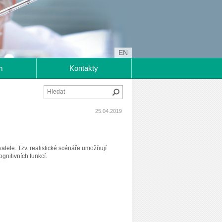
EN
m
Kontakty
Hledat
25.04.2019
atele. Tzv. realistické scénáře umožňují
gnitivních funkcí.