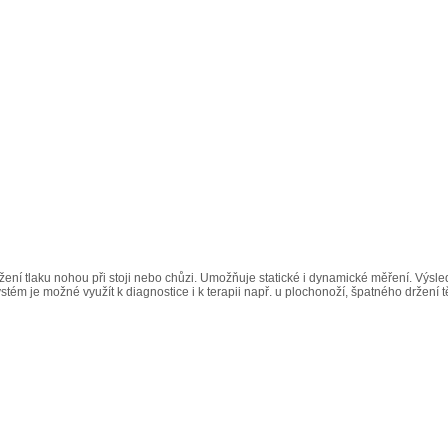
žení tlaku nohou při stoji nebo chůzi. Umožňuje statické i dynamické měření. Výsle
tém je možné využít k diagnostice i k terapii např. u plochonoží, špatného držení t