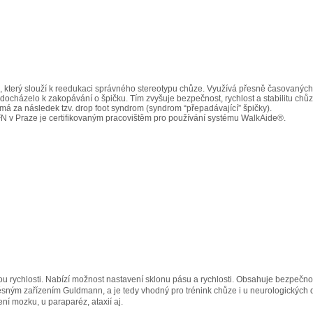
ci, který slouží k reedukaci správného stereotypu chůze. Využívá přesně časovaných 
nedocházelo k zakopávání o špičku. Tím zvyšuje bezpečnost, rychlost a stabilitu chůz
á za následek tzv. drop foot syndrom (syndrom “přepadávající” špičky).
 VFN v Praze je certifikovaným pracovištěm pro používání systému WalkAide®.
lou rychlosti. Nabízí možnost nastavení sklonu pásu a rychlosti. Obsahuje bezpečn
ným zařízením Guldmann, a je tedy vhodný pro trénink chůze i u neurologických di
 mozku, u paraparéz, ataxií aj.