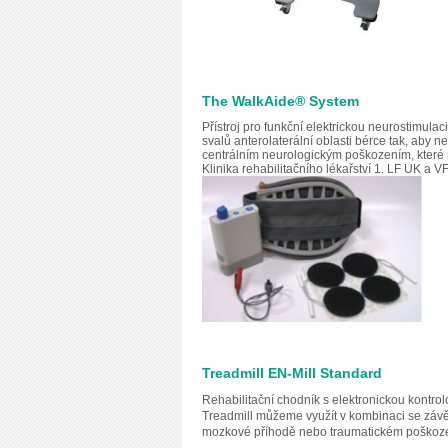
The WalkAide® System
Přístroj pro funkční elektrickou neurostimula
svalů anterolaterální oblasti bérce tak, aby 
centrálním neurologickým poškozením, které m
Klinika rehabilitačního lékařství 1. LF UK a
Treadmill EN-Mill Standard
Rehabilitační chodník s elektronickou kontro
Treadmill můžeme využít v kombinaci se závěs
mozkové příhodě nebo traumatickém poškození