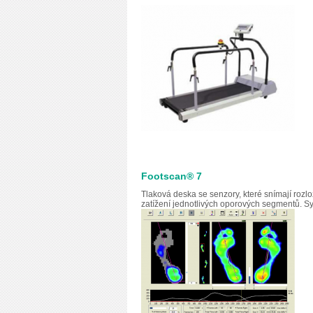
Footscan® 7
Tlaková deska se senzory, které snímají rozlo
zatížení jednotlivých oporových segmentů. Sys